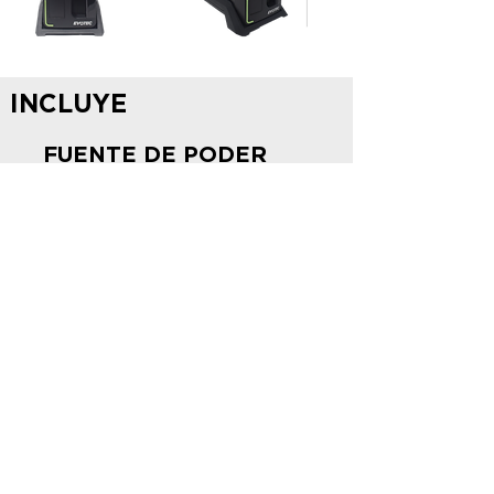
INCLUYE
FUENTE DE PODER
Cuenta con dos
conectores
de energía SATA2 y
conector
de voltaje de 4 pines
para CPU.
Ventilador de 8 cm.
INFORMACIÓN TÉCNICA