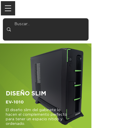
DISEÑO SLIM
EV-1010
El diseño slim del gabinete lo
hacen el complemento perfecto
para tener un espacio nítido y
ordenado.