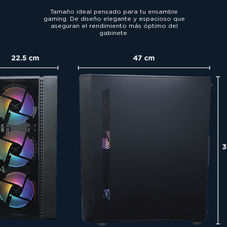
Tamaño ideal pensado para tu ensamble
gaming. De diseño elegante y espacioso que
aseguran el rendimiento más óptimo del
gabinete.